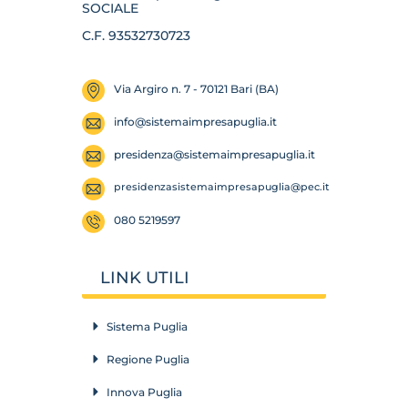
SOCIALE
C.F. 93532730723
Via Argiro n. 7 - 70121 Bari (BA)
info@sistemaimpresapuglia.it
presidenza@
sistemaimpresapuglia.it
presidenzasistemaimpresapuglia
@pec.it
080 5219597
LINK UTILI
Sistema Puglia
Regione Puglia
Innova Puglia